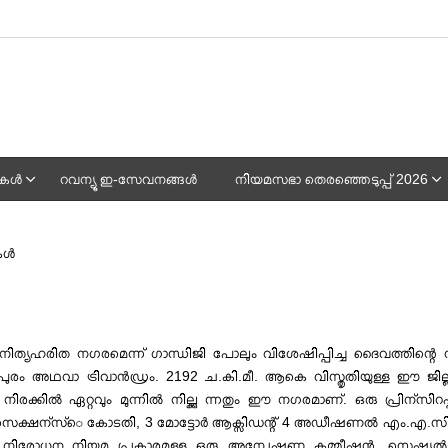
പുകൾ
റവന്യൂ ഇ-സേവനങ്ങൾ
നിയമസഭാ തെരഞ്ഞെടുപ്പ് 2026
്‍
െ നിത്യഹരിത നഗരമെന്ന് ഗാന്ധിജി പോലും വിശേഷിപ്പിച്ച ദൈവത്തിന്റെ 
പുരം അഥവാ ട്രിവാൻഡ്രം. 2192 ച.കി.മീ. ആകെ വിസ്തൃതിയുള്ള ഈ ജില്ല ഭ
നിരക്കിൽ ഏറ്റവും മുന്നില്‍ നില്ക്കു ന്നതും ഈ നഗരമാണ്. ഒരു പ്രിന്
 സെക്ഷന്സ്െ കോടതി, 3 മോട്ടോര്‍ ആക്സിഡന്റ് 4 അഡീഷണല്‍ എം.എ.സി.റ്റി
ി നിരോധന നിയമ പ്രകാരമുള്ള ഒരു അന്വേഷണ കമ്മീഷന്‍, സ്പെഷ്