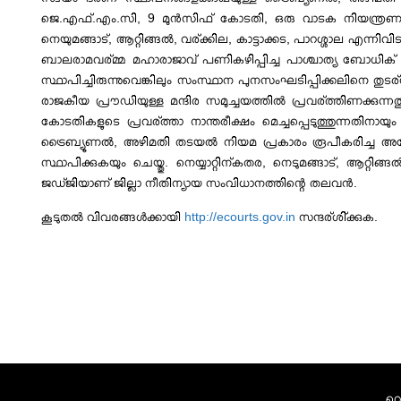
ജെ.എഫ്.എം.സി, 9 മുൻസിഫ് കോടതി, ഒരു വാടക നിയന്ത്രണ കോ
നെയുമങ്ങാട്, ആറ്റിങ്ങല്‍, വര്ക്കില, കാട്ടാക്കട, പാറശ്ശാല എന്ന
ബാലരാമവര്മ്മ മഹാരാജാവ് പണികഴിപ്പിച്ച പാശ്ചാത്യ ബോധിക് മാതൃ
സ്ഥാപിച്ചിരുന്നുവെങ്കിലും സംസ്ഥാന പുനസംഘടിപ്പിക്കലിനെ തുട
രാജകീയ പ്രൗഡിയുള്ള മന്ദിര സമുച്ചയത്തില്‍ പ്രവര്ത്തിണക്കുന
കോടതികളുടെ പ്രവര്ത്താ നാന്തരീക്ഷം മെച്ചപ്പെടുത്തുന്നതിനാ
ട്രൈബ്യൂണല്‍, അഴിമതി തടയല്‍ നിയമ പ്രകാരം രൂപീകരിച്ച അന്വ
സ്ഥാപിക്കുകയും ചെയ്തു. നെയ്യാറ്റിന്കതര, നെടുമങ്ങാട്, ആറ്റിങ്ങ
ജഡ്ജിയാണ് ജില്ലാ നീതിന്യായ സംവിധാനത്തിന്റെ തലവന്‍.
കൂടുതല്‍ വിവരങ്ങള്‍ക്കായി
http://ecourts.gov.in
സന്ദര്ശി്ക്കുക.
വെ