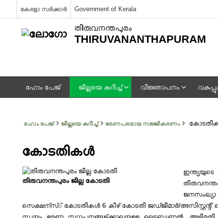
കേരളാ സർക്കാർ
Government of Kerala
തിരുവനന്തപുരം
THIRUVANANTHAPURAM
ഹോം പേജ്
ജില്ലയെ കുറിച്ച്
വിജ്ഞാപനം
വകുപ്
കോടതികള
ഹോം പേജ്
ജില്ലയെ കുറിച്ച്
ഭരണപരമായ സജ്ജീകരണം
കോടതികള്‍
ഇന്ത്യയുട
തിരുവനന്തപുരം ജില്ല കോടതി
തിരുവനന്ത
ജനസംഖ്യാ 
സെക്ഷന്സ്് കോടതികള്‍ 6 കീഴ് കോടതി ജഡ്ജിമാര്‍/അസിസ്റ്റന്റ്
സ്വയം ഭരണ സ്ഥാപനങ്ങള്ക്കാഖയുള്ള ട്രൈബ്യണല്‍, അഴിമത