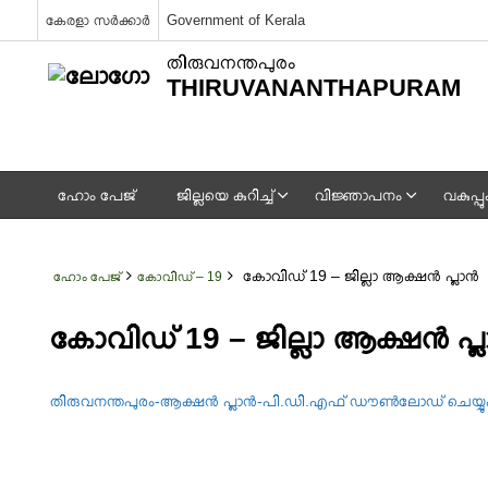
കേരളാ സർക്കാർ
Government of Kerala
തിരുവനന്തപുരം
THIRUVANANTHAPURAM
ഹോം പേജ്
ജില്ലയെ കുറിച്ച്
വിജ്ഞാപനം
വകുപ്
കോവിഡ് 19 – ജില്ലാ ആക്ഷൻ പ്ലാൻ
ഹോം പേജ്
കോവിഡ് – 19
കോവിഡ് 19 – ജില്ലാ ആക്ഷൻ പ്
തിരുവനന്തപുരം-ആക്ഷൻ പ്ലാൻ-പി.ഡി.എഫ് ഡൗൺലോഡ് ചെയ്യ