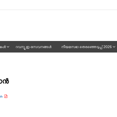
പുകൾ
റവന്യൂ ഇ-സേവനങ്ങൾ
നിയമസഭാ തെരഞ്ഞെടുപ്പ് 2026
ലാൻ
ുക