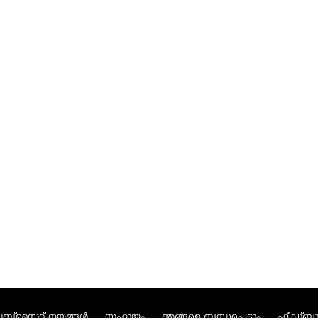
ബ്സൈറ്റ്-നയങ്ങള്‍
സഹായം
ഞങ്ങളെ ബന്ധപ്പെടാം
ഫീഡ്ബാക