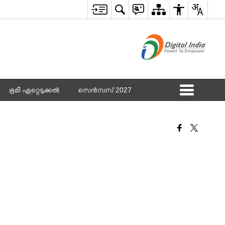
ഭൂമി ഏറ്റെടുക്കൽ
സെൻസസ് 2027