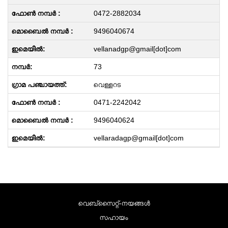
0472-2882034
9496040674
vellanadgp@gmail[dot]com
73
വെള്ളറട
0471-2242042
9496040624
vellaradagp@gmail[dot]com
വെബ്സൈറ്റ്-നയങ്ങള്‍
സഹായം