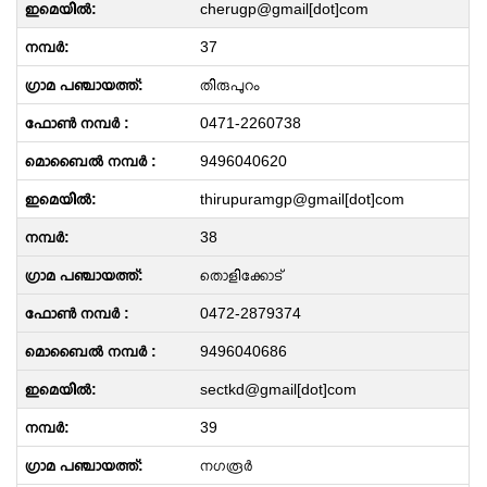
cherugp@gmail[dot]com
37
തിരുപുറം
0471-2260738
9496040620
thirupuramgp@gmail[dot]com
38
തൊളിക്കോട്
0472-2879374
9496040686
sectkd@gmail[dot]com
39
നഗരൂർ