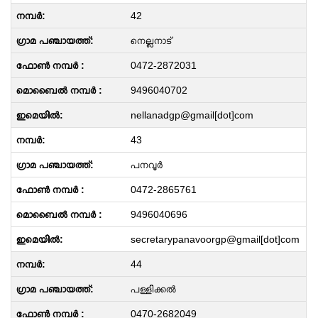
42
നെല്ലനാട്
0472-2872031
9496040702
nellanadgp@gmail[dot]com
43
പനവൂർ
0472-2865761
9496040696
secretarypanavoorgp@gmail[dot]com
44
പള്ളിക്കൽ
0470-2682049