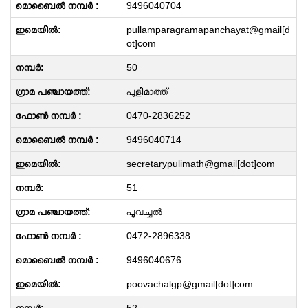
9496040704
pullamparagramapanchayat@gmail[d
ot]com
50
പുളിമാത്ത്
0470-2836252
9496040714
secretarypulimath@gmail[dot]com
51
പൂവച്ചൽ
0472-2896338
9496040676
poovachalgp@gmail[dot]com