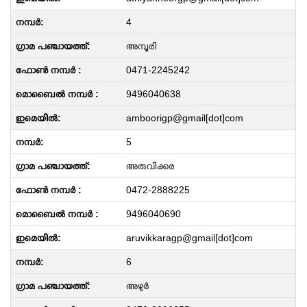
4
അമ്പൂരി
0471-2245242
9496040638
amboorigp@gmail[dot]com
5
അരുവിക്കര
0472-2888225
9496040690
aruvikkaragp@gmail[dot]com
6
അഴുർ