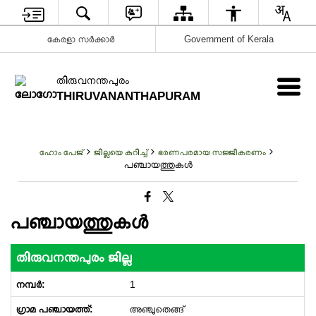
കേരളാ സർക്കാർ
Government of Kerala
തിരുവനന്തപുരം
THIRUVANANTHAPURAM
ഹോം പേജ്
ജില്ലയെ കുറിച്ച്
ഭരണപരമായ സജ്ജീകരണം
പഞ്ചായത്തുകള്‍
പഞ്ചായത്തുകള്‍
തിരുവനന്തപുരം ജില്ല
1
അഞ്ചുതെങ്ങ്