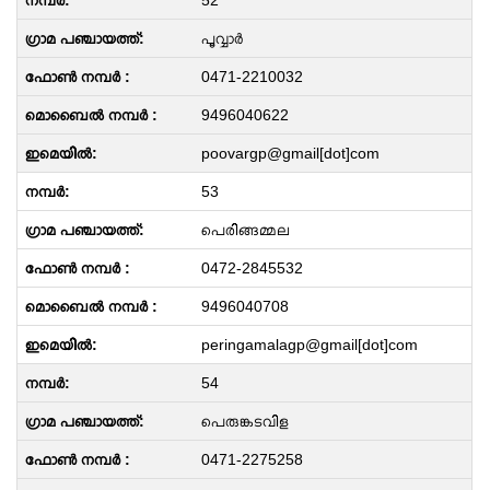
52
പൂവ്വാർ
0471-2210032
9496040622
poovargp@gmail[dot]com
53
പെരിങ്ങമ്മല
0472-2845532
9496040708
peringamalagp@gmail[dot]com
54
പെരുങ്കടവിള
0471-2275258