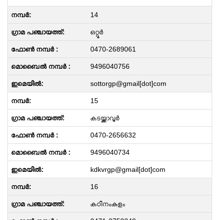
14
ഒറ്റൂര്‍
0470-2689061
9496040756
sottorgp@gmail[dot]com
15
കടയ്ക്കാവൂർ
0470-2656632
9496040734
kdkvrgp@gmail[dot]com
16
കഠിനംകുളം