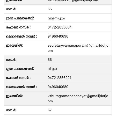
secretaryvkkm@gmail[dot]com
65
വാമനപുരം
0472-2835034
9496040698
secretaryvamanapuram@gmail[dot]c
om
66
വിതുര
0472-2856221
9496040680
vithuragramapanchayat@gmail[dot]c
om
67