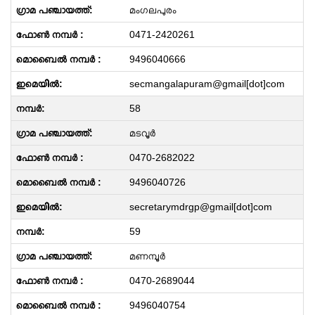
മംഗലപുരം
0471-2420261
9496040666
secmangalapuram@gmail[dot]com
58
മടവൂർ
0470-2682022
9496040726
secretarymdrgp@gmail[dot]com
59
മണമ്പൂർ
0470-2689044
9496040754