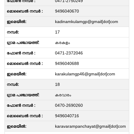
0471-2750249
9496040670
kadinamkulamgp@gmail[dot]com
17
കരകുളം
0471-2372046
9496040688
karakulamgp46@gmail[dot]com
18
കരവാരം
0470-2690260
9496040716
karavarampanchayat@gmail[dot]com