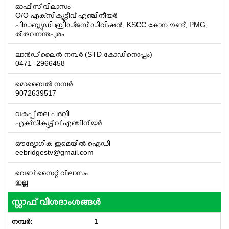
ഓഫീസ് വിലാസം
O/O എക്‌സിക്യൂട്ടീവ് എഞ്ചിനീയർ
പിഡബ്ല്യുഡി ബ്രിഡ്ജസ് ഡിവിഷൻ, KSCC കോമ്പൗണ്ട്, PMG,
തിരുവനന്തപുരം
ലാൻഡ് ലൈൻ നമ്പർ (STD കോഡിനൊപ്പം)
0471 -2966458
മൊബൈൽ നമ്പർ
9072639517
വകുപ്പ് തല പദവി
എക്‌സിക്യുട്ടീവ് എഞ്ചിനീയർ
ഔദ്യോഗിക ഇമെയിൽ ഐഡി
eebridgestv@gmail.com
വെബ് സൈറ്റ് വിലാസം
ഇല്ല
സ്റ്റാഫ് വിശദാംശങ്ങൾ
1