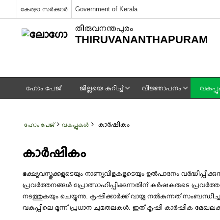
കേരളാ സർക്കാർ
Government of Kerala
തിരുവനന്തപുരം
THIRUVANANTHAPURAM
ഹോം പേജ്
ജില്ലയെ കുറിച്ച്
വിജ്ഞാപനം
വകുപ്
കാർഷികം
ഹോം പേജ്
വകുപ്പുകൾ
കാർഷികം
ഭക്ഷ്യവസ്തുക്കളുടെയും നാണ്യവിളകളുടെയും ഉൽപാദനം വർദ്ധിപ്പിക്
പ്രവർത്തനങ്ങൾ പ്രോത്സാഹിപ്പിക്കുന്നതിന് കർഷകരുടെ പ്രവർത്
നടത്തുകയും ചെയ്യുന്നു. കൃഷിക്കാർക്ക് വായ്പ നൽകുന്നത് സംബന്ധി
വകുപ്പിലെ മൂന്ന് പ്രധാന ചുമതലകൾ. ഇത് കൃഷി കാർഷിക മേഖലകളിൽ