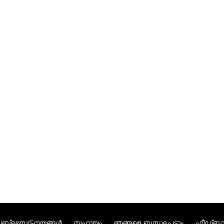
ബ്സൈറ്റ്-നയങ്ങള്‍
സഹായം
ഞങ്ങളെ ബന്ധപ്പെടാം
ഫീഡ്ബാക