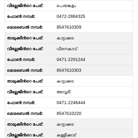
പെരുങ്കുളം
0472-2884325
8547610309
കാട്ടാക്കട
വീരനകാവ്
0471-2291244
8547610303
കാട്ടാക്കട
അമ്പൂരി
0471-2246444
8547610220
കാട്ടാക്കട
കള്ളിക്കാട്