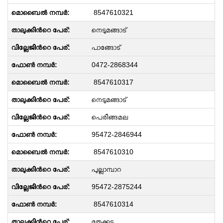
8547610321
നെടുമങ്ങാട്
പാങ്ങോട്
0472-2868344
8547610317
നെടുമങ്ങാട്
പെരിങ്ങമല
95472-2846944
8547610310
പുല്ലാമ്പാറ
95472-2875244
8547610314
തേക്കട