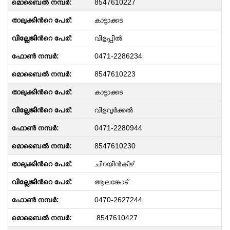
8547610227
കാട്ടാക്കട
വിളപ്പിൽ
0471-2286234
8547610223
കാട്ടാക്കട
വിളവൂർക്കൽ
0471-2280944
8547610230
ചിറയിൻകീഴ്
ആലങ്കോട്
0470-2627244
8547610427