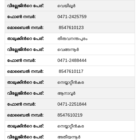
വെയിലൂർ
0471-2425759
8547610123
തിരുവനന്തപുരം
വെങ്ങന്നൂർ
0471-2488444
8547610117
നെയ്യാറ്റിന്‍കര
ആനാവൂർ
0471-2251844
8547610219
നെയ്യാറ്റിന്‍കര
അതിയന്നൂർ