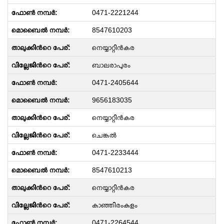
0471-2221244
8547610203
നെയ്യാറ്റിന്‍കര
ബാലരാപുരം
0471-2405644
9656183035
നെയ്യാറ്റിന്‍കര
ചെങ്കൽ
0471-2233444
8547610213
നെയ്യാറ്റിന്‍കര
കാഞ്ഞിരംകുളം
0471-2264544