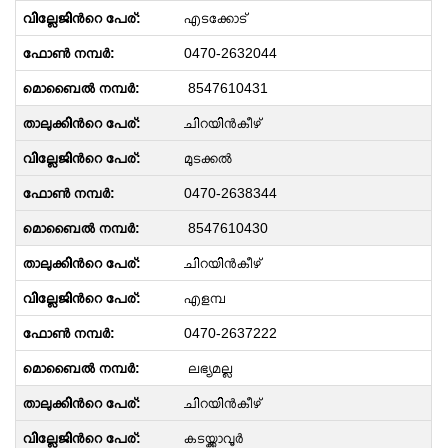
എടക്കോട്
0470-2632044
8547610431
ചിറയിൻകീഴ്
മുടക്കൽ
0470-2638344
8547610430
ചിറയിൻകീഴ്
എളമ്പ
0470-2637222
ലഭ്യമല്ല
ചിറയിൻകീഴ്
കടയ്ക്കാവൂർ