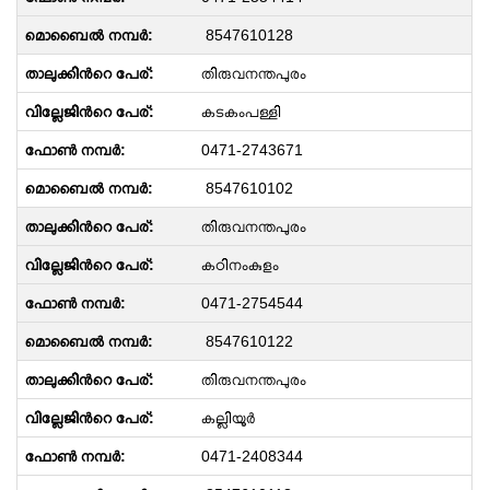
8547610128
തിരുവനന്തപുരം
കടകംപള്ളി
0471-2743671
8547610102
തിരുവനന്തപുരം
കഠിനംകുളം
0471-2754544
8547610122
തിരുവനന്തപുരം
കല്ലിയൂർ
0471-2408344