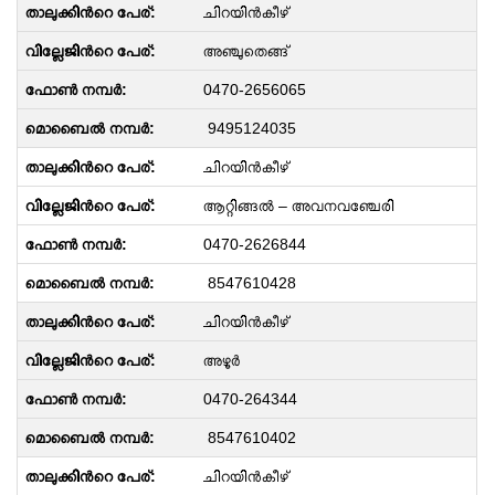
ചിറയിൻകീഴ്
അഞ്ചുതെങ്ങ്
0470-2656065
9495124035
ചിറയിൻകീഴ്
ആറ്റിങ്ങൽ – അവനവഞ്ചേരി
0470-2626844
8547610428
ചിറയിൻകീഴ്
അഴൂർ
0470-264344
8547610402
ചിറയിൻകീഴ്