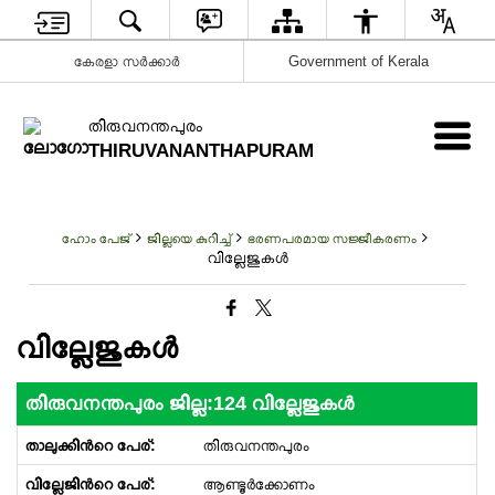
കേരളാ സർക്കാർ
Government of Kerala
തിരുവനന്തപുരം
THIRUVANANTHAPURAM
ഹോം പേജ്
ജില്ലയെ കുറിച്ച്
ഭരണപരമായ സജ്ജീകരണം
വില്ലേജുകള്‍
വില്ലേജുകള്‍
തിരുവനന്തപുരം ജില്ല:124 വില്ലേജുകൾ
തിരുവനന്തപുരം
ആണ്ടൂർക്കോണം