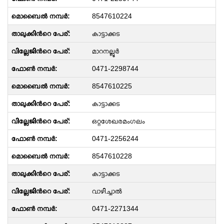
8547610224
കാട്ടാക്കട
മാറനല്ലൂർ
0471-2298744
8547610225
കാട്ടാക്കട
ഒറ്റശേഖരമംഗലം
0471-2256244
8547610228
കാട്ടാക്കട
വാഴിച്ചാൽ
0471-2271344