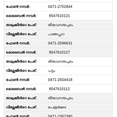
0471-2752844
8547610121
തിരുവനന്തപുരം
പാങ്ങപ്പാറ
0471-2596631
8547610127
തിരുവനന്തപുരം
പട്ടം
0471-2554418
8547610112
തിരുവനന്തപുരം
പേരൂർക്കട
0471-2367380