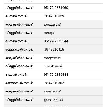
95472-2831060
8547610329
നെടുമങ്ങാട്
തെനൂര്‍
95472-2849344
8547610315
നെടുമങ്ങാട്
തോളിക്കോട്
95472-2859644
8547610302
നെടുമങ്ങാട്
ഉഴമലാള്ളാൽ