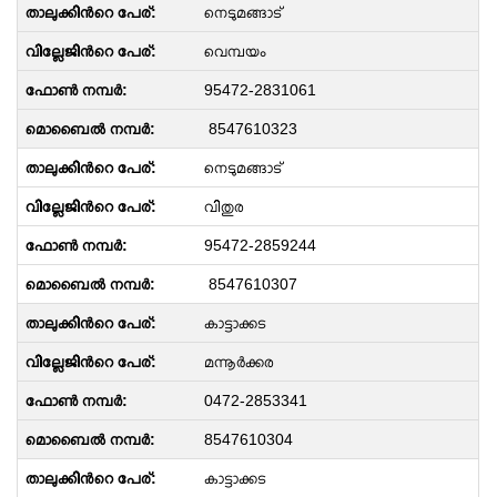
നെടുമങ്ങാട്
വെമ്പയം
95472-2831061
8547610323
നെടുമങ്ങാട്
വിതുര
95472-2859244
8547610307
കാട്ടാക്കട
മന്നൂര്‍ക്കര
0472-2853341
8547610304
കാട്ടാക്കട