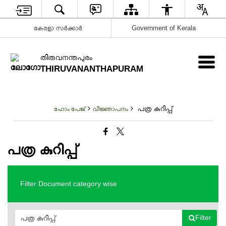
കേരളാ സർക്കാർ
Government of Kerala
തിരുവനന്തപുരം
THIRUVANANTHAPURAM
പത്ര കുറിപ്പ്
ഹോം പേജ്
വിജ്ഞാപനം
പത്ര കുറിപ്പ്
Filter Document category wise
Filter