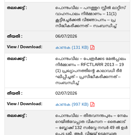
പൊന്നുംവില – പനത്തുറ സ്റ്റീൽ ലാറ്റിസ്
വാഹനപാലം നിർമ്മാണം – 11(1)
കൂട്ടിച്ചേർക്കൽ വിജ്ഞാപനം – പ്ര
സിദ്ധികരിക്കുന്നത് – സംബന്ധിച്ച്
06/07/2026
കാണുക (131 KB)
പൊന്നുംവില – പേരൂർക്കട മേൽപ്പാലം
നിർമ്മാണം – RFCTLARR 2013 – 19
(1) പ്രഖ്യാപനത്തിന്റെ കാലാവധി ദീർ
ഘിപ്പിച്ചത് – പ്രസിദ്ധീകരിക്കുന്നത് –
സംബന്ധിച്ച്
02/07/2026
കാണുക (997 KB)
പൊന്നുംവില – തിരുവനന്തപുരം – നേമം
റെയിൽവേപ്പാത വികസന – തൈക്കാട്
– ബ്ലോക്ക് 132 സർവ്വേ നമ്പർ 49 ൽ ഉൾ
പ്പെട്ട ശ്രീ. ആർ. വിജയ് ഉടമസ്ഥത