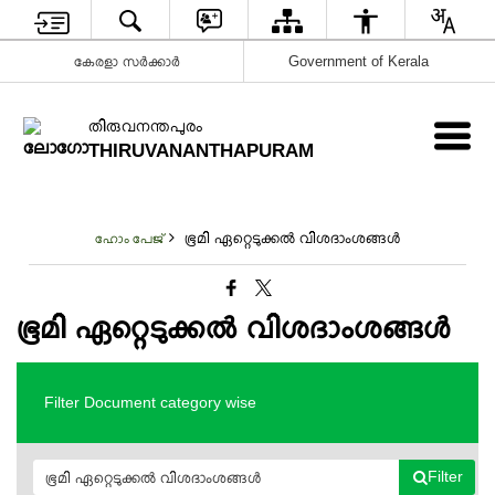
കേരളാ സർക്കാർ
Government of Kerala
തിരുവനന്തപുരം
THIRUVANANTHAPURAM
ഭൂമി ഏറ്റെടുക്കൽ വിശദാംശങ്ങൾ
ഹോം പേജ്
ഭൂമി ഏറ്റെടുക്കൽ വിശദാംശങ്ങൾ
Filter Document category wise
Filter