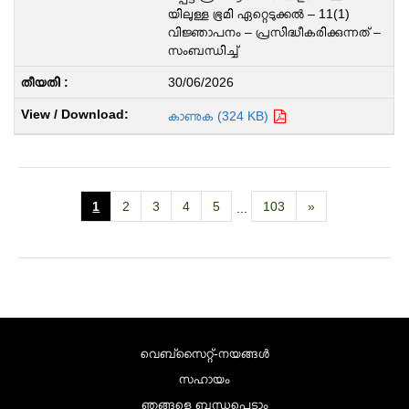
യിലുള്ള ഭൂമി ഏറ്റെടുക്കൽ – 11(1)
വിജ്ഞാപനം – പ്രസിദ്ധീകരിക്കുന്നത് –
സംബന്ധിച്ച്
30/06/2026
കാണുക (324 KB)
1
2
3
4
5
103
»
...
വെബ്സൈറ്റ്-നയങ്ങള്‍
സഹായം
ഞങ്ങളെ ബന്ധപ്പെടാം