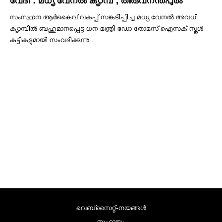
വേദി : മധ്യ വേനല്‍ ക്യാമ്പ്‌ , തിരുവനന്തപുരം
സംസ്ഥാന ആർകൈവ് വകുപ്പ് സങ്കടിപ്പിച്ച മധ്യ വേനൽ അവധി
ക്യാമ്പിൽ ബഹുമാനപ്പെട്ട ധന മന്ത്രി ഡോ തോമസ് ഐസക് സ്കൂൾ
കുട്ടികളുമായി സംവദിക്കുന്നു .
വെബ്സൈറ്റ്-നയങ്ങള്‍
സഹായം