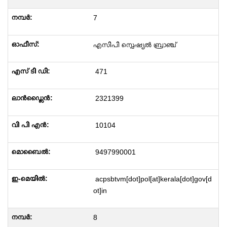
7
എസിപി സ്പെഷ്യൽ ബ്രാഞ്ച്
471
2321399
10104
9497990001
acpsbtvm[dot]pol[at]kerala[dot]gov[d
ot]in
8