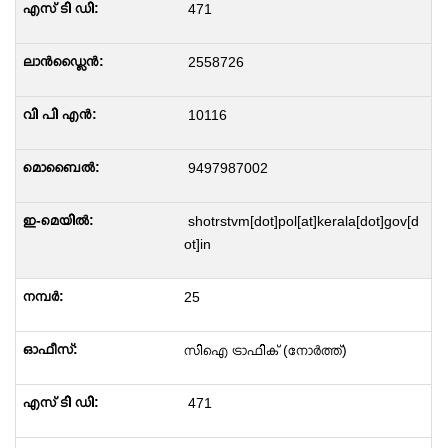
471
2558726
10116
9497987002
shotrstvm[dot]pol[at]kerala[dot]gov[d
ot]in
25
സിഐ ട്രാഫിക് (നോർത്ത്)
471