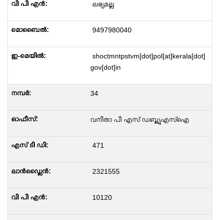
ലഭ്യമല്ല
9497980040
shoctmntpstvm[dot]pol[at]kerala[dot]
gov[dot]in
34
വനിതാ പി എസ് ഡബ്ല്യുഎസ്ഐ
471
2321555
10120