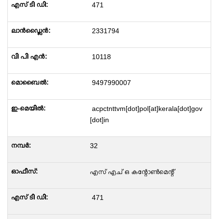
471
2331794
10118
9497990007
acpctnttvm[dot]pol[at]kerala[dot]gov
[dot]in
32
എസ് എച് ഒ കന്റോൺമെന്റ്
471