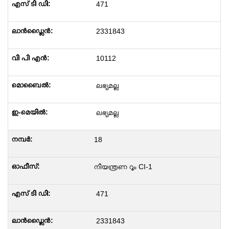
471
2331843
10112
ലഭ്യമല്ല
ലഭ്യമല്ല
18
നിയന്ത്രണ റൂം CI-1
471
2331843