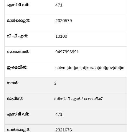
471
2320579
10100
9497996991
cptvm[dot]pol[at]kerala[dot]gov[dot]in
2
ഡിസിപി എൽ / ഒ ട്രാഫിക്
471
2321676