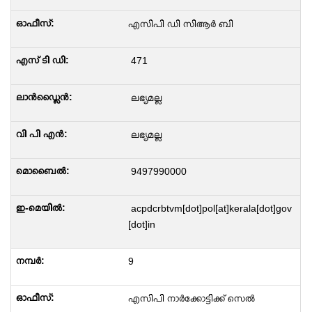
എസിപി ഡി സിആര്‍ ബി
471
ലഭ്യമല്ല
ലഭ്യമല്ല
9497990000
acpdcrbtvm[dot]pol[at]kerala[dot]gov
[dot]in
9
എസിപി നാർക്കോട്ടിക്ക് സെൽ