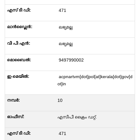
471
ലഭ്യമല്ല
ലഭ്യമല്ല
9497990002
acpnartvm[dot]pol[at]kerala[dot]gov[d
ot]in
10
എസിപി ക്രൈം ഡറ്റ്.
471