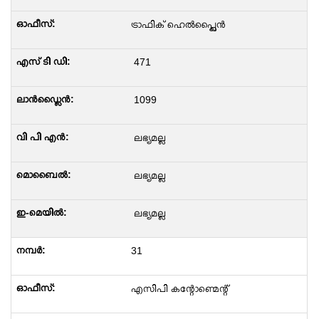
ട്രാഫിക് ഹെൽപ്പ്ലൈൻ
471
1099
ലഭ്യമല്ല
ലഭ്യമല്ല
ലഭ്യമല്ല
31
എസിപി കന്റോണ്മെന്റ്