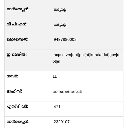
ലഭ്യമല്ല
ലഭ്യമല്ല
9497990003
acpcdtvm[dot]pol[at]kerala[dot]gov[d
ot]in
11
സൈബർ സെൽ
471
2329107