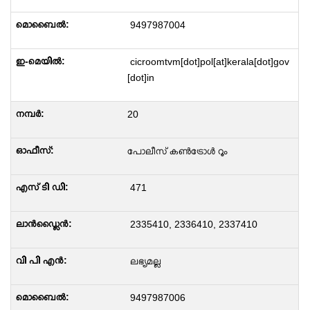
9497987004
cicroomtvm[dot]pol[at]kerala[dot]gov
[dot]in
20
പോലീസ് കൺട്രോൾ റൂം
471
2335410, 2336410, 2337410
ലഭ്യമല്ല
9497987006