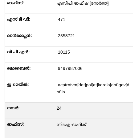
എസിപി ട്രാഫിക് [നോർത്ത്]
471
2558721
10115
9497987006
acptrntvm[dot]pol[at]kerala[dot]gov[d
ot]in
24
സിഐ ട്രാഫിക്