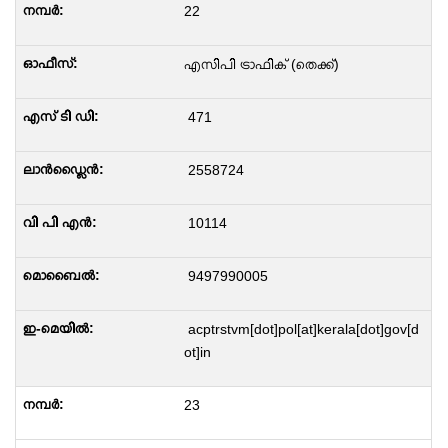
22
എസിപി ട്രാഫിക് (തെക്ക്)
471
2558724
10114
9497990005
acptrstvm[dot]pol[at]kerala[dot]gov[d
ot]in
23