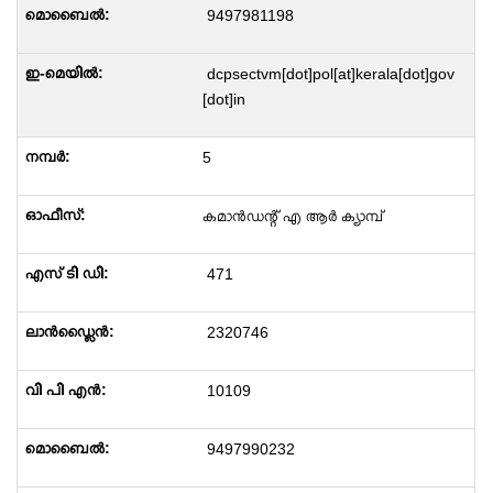
9497981198
dcpsectvm[dot]pol[at]kerala[dot]gov
[dot]in
5
കമാൻഡന്റ് എ ആർ ക്യാമ്പ്
471
2320746
10109
9497990232