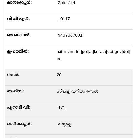
2558734
10117
9497987001
citrntvm[dot]pol[at]kerala[dot]gov[dot]
in
26
സിഐ വനിതാ സെൽ
471
ലഭ്യമല്ല