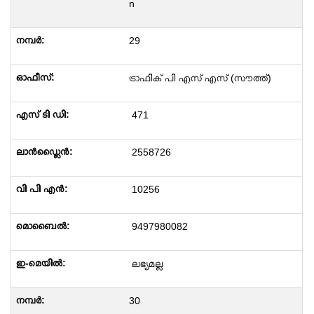
n
29
ട്രാഫിക് പി എസ് എസ് (സൗത്ത്)
471
2558726
10256
9497980082
ലഭ്യമല്ല
30