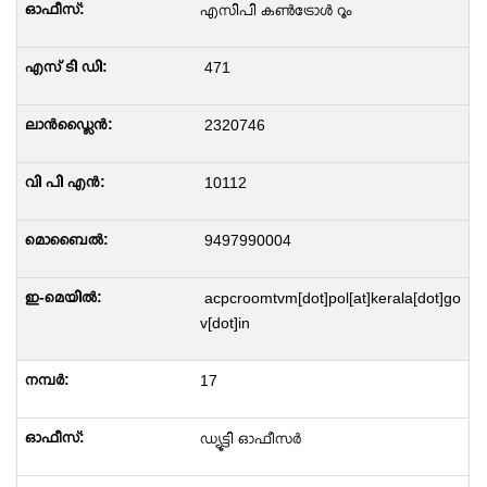
എസിപി കൺട്രോൾ റൂം
471
2320746
10112
9497990004
acpcroomtvm[dot]pol[at]kerala[dot]go
v[dot]in
17
ഡ്യൂട്ടി ഓഫീസർ