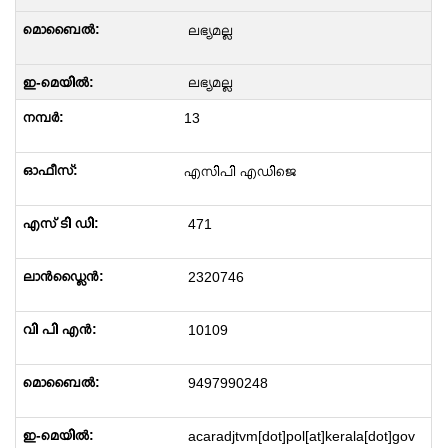
ലഭ്യമല്ല
ലഭ്യമല്ല
13
എസിപി എഡിജെ
471
2320746
10109
9497990248
acaradjtvm[dot]pol[at]kerala[dot]gov