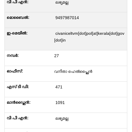
ലഭ്യമല്ല
9497987014
civaniceltvm[dot]pol[at]kerala[dot]gov
[dot]in
27
വനിതാ ഹെൽപ്പ്ലൈൻ
471
1091
ലഭ്യമല്ല