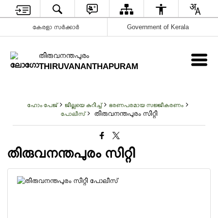
കേരളാ സർക്കാർ
Government of Kerala
തിരുവനന്തപുരം
THIRUVANANTHAPURAM
ഹോം പേജ്
ജില്ലയെ കുറിച്ച്
ഭരണപരമായ സജ്ജീകരണം
തിരുവനന്തപുരം സിറ്റി
പോലീസ്
തിരുവനന്തപുരം സിറ്റി