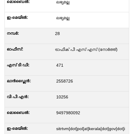
ലഭ്യമല്ല
ലഭ്യമല്ല
28
ട്രാഫിക് പി എസ് എസ് (നോർത്ത്)
471
2558726
10256
9497980092
sitrtvm[dot]pol[at]kerala[dot]gov[dot]i