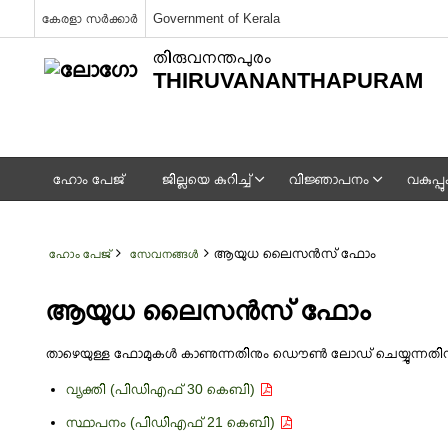
കേരളാ സർക്കാർ
Government of Kerala
തിരുവനന്തപുരം
THIRUVANANTHAPURAM
ഹോം പേജ്
ജില്ലയെ കുറിച്ച്
വിജ്ഞാപനം
വകുപ്
ആയുധ ലൈസന്‍സ് ഫോം
ഹോം പേജ്
സേവനങ്ങള്‍
ആയുധ ലൈസന്‍സ് ഫോം
താഴെയുള്ള ഫോമുകള്‍ കാണുന്നതിനും ഡൌണ്‍ ലോഡ് ചെയ്യുന്നതിനും അത
വ്യക്തി (പിഡിഎഫ് 30 കെബി)
സ്ഥാപനം (പിഡിഎഫ് 21 കെബി)