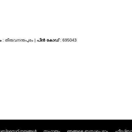
ം
: തിരുവനന്തപുരം |
പിന്‍ കോഡ്
: 695043
ബ്സൈറ്റ്-നയങ്ങള്‍
സഹായം
ഞങ്ങളെ ബന്ധപ്പെടാം
ഫീഡ്ബാക