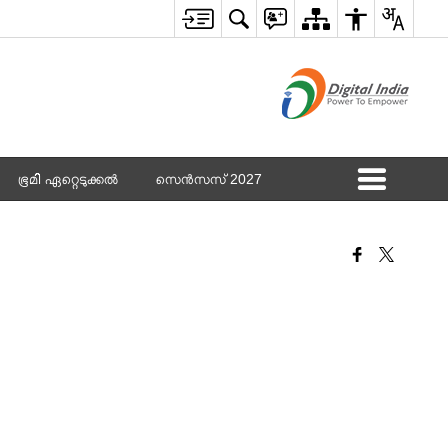
ഭൂമി ഏറ്റെടുക്കൽ
സെൻസസ് 2027