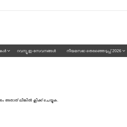
പുകൾ
റവന്യൂ ഇ-സേവനങ്ങൾ
നിയമസഭാ തെരഞ്ഞെടുപ്പ് 2026
ാത് ലിങ്കില്‍ ക്ലിക്ക് ചെയ്യുക.