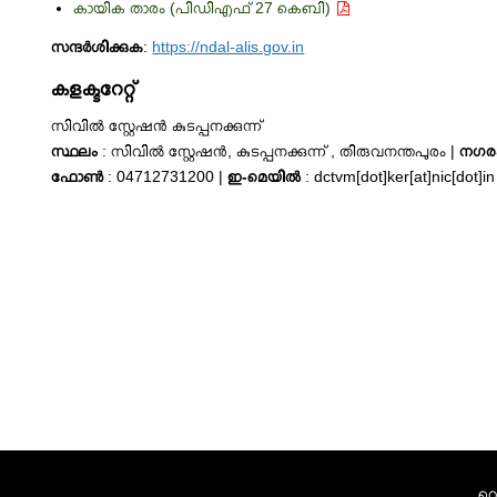
കായിക താരം (പിഡിഎഫ് 27 കെബി)
സന്ദർശിക്കുക
:
https://ndal-alis.gov.in
കളക്ടറേറ്റ്
സിവില്‍ സ്റ്റേഷന്‍ കുടപ്പനക്കുന്ന്
സ്ഥലം
: സിവില്‍ സ്റ്റേഷന്‍, കുടപ്പനക്കുന്ന് , തിരുവനന്തപുരം |
നഗര
ഫോണ്‍
: 04712731200 |
ഇ-മെയില്‍
: dctvm[dot]ker[at]nic[dot]in
വെ