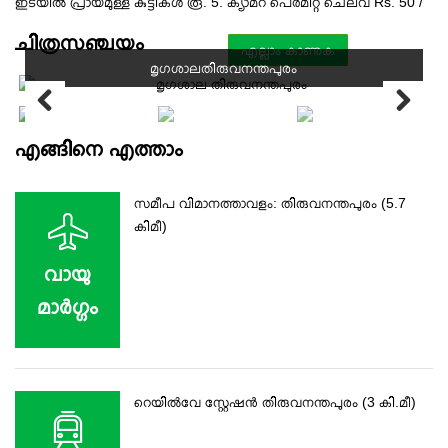
ഇടയിൽ പ്രായമുള്ള കുട്ടികൾ രൂ. 5. ക്യാമറ പെർമിറ്റ് ചെലവ് Rs. 50 /
ചിത്രസഞ്ചയം
എല്ലാം കാണുക
മൃഗശാലതിരുവനന്തപുരം
എങ്ങിനെ എത്താം
സമീപ വിമാനത്താവളം: തിരുവനന്തപുരം (5.7
കിമീ)
വായു
മാര്‍ഗ്ഗം
റെയില്‍വേ സ്റ്റേഷൻ തിരുവനന്തപുരം (3 കി.മീ)