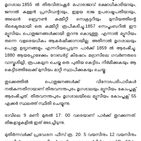
മൃഗശാല.1855 ൽ തിരുവിതാംകൂര്‍ മഹാരാജാവ് രക്ഷാധികാരിയായും,
ജനറൽ കുള്ളൻ പ്രസിഡന്റായും, ഇളയ രാജ ഉപരാഷ്ട്രപതിയായും,
അലെൻ ബ്രൌൺ കമ്മിറ്റി സെക്രട്ടറിയും മുസിയത്തിന്റെ
ദിരെക്ടരുമായി ഒരു കമ്മിറ്റി രൂപീകരിച്ചു.1857 സെപ്തംബറിൽ ഈ
മ്യൂസിയം പൊതുജനങ്ങൾക്കായി തുറന്നു കൊടുത്തു. എന്നാൽ മ്യൂസിയം
തന്നെ വളരെയധികം ആകർഷിക്കാനായില്ല. അതിനാൽ മൃഗശാലയും
പൊതു ഉദ്യാനങ്ങളും എന്നറിയപ്പെടുന്ന പാർക്ക് 1859 ൽ ആരംഭിച്ചു.
1880 ആയപ്പോഴേക്കും റോബർട്ട് കിഷോം മദ്രാസിലെ ഗവർണരുടെ
വാസ്തുശില്പി, രൂപകല്പന ചെയ്ത ഒരു പുതിയ കെട്ടിടം നിര്‍മിക്കുകയും ആ
കെട്ടിടത്തിലേക്ക് മുസിയം മാറ്റി സ്ഥാപിക്കുകയും ചെയ്തു.
തുടക്കത്തില്‍ പൊതുജനങ്ങൾക്ക് വിനോദപരിപാടികൾ
നല്‍കുന്നതിനായാണ്‌ തിരുവനന്തപുരം മൃഗശാലയും മ്യൂസിയം കോംപ്ലക്സ്
ആരംഭിച്ചത്. തിരുവനന്തപുരം മൃഗശാലയിലെ മ്യൂസിയം കോംപ്ലക്സ് 55
ഏക്കർ സ്ഥലത്ത് സ്ഥിതി ചെയ്യുന്നു.
രാവിലെ 9 മണി മുതൽ 17: 00 വരെയാണ് പാർക്ക് തുറക്കുന്നത്.
തിങ്കളാഴ്ചകളിൽ ഇത് അടച്ചിടുന്നു.
മുതിർന്നവർക്ക് പ്രവേശന ഫീസ് രൂ. 20. 5 വയസിനും 12 വയസിനും