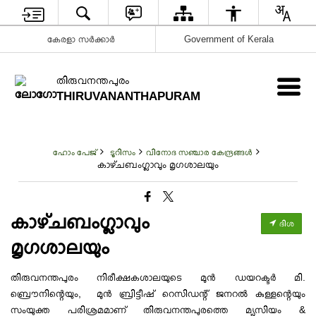
കേരളാ സർക്കാർ
Government of Kerala
തിരുവനന്തപുരം
THIRUVANANTHAPURAM
ഹോം പേജ്
ടൂറിസം
വിനോദ സഞ്ചാര കേന്ദ്രങ്ങൾ
കാഴ്‌ചബംഗ്ലാവും മൃഗശാലയും
കാഴ്‌ചബംഗ്ലാവും
ദിശ
മൃഗശാലയും
തിരുവനന്തപുരം നിരീക്ഷകശാലയുടെ മുൻ ഡയറക്ടർ മി.
ബ്രൌനിന്റെയും, മുൻ ബ്രിട്ടീഷ് റെസിഡന്റ് ജനറൽ കുള്ളന്റെയും
സംയുക്ത പരിശ്രമമാണ് തിരുവനന്തപുരത്തെ മ്യൂസിയം &