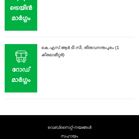
ട്രെയിന്‍
മാര്‍ഗ്ഗം
കെ.എസ്.ആർ.ടി.സി, തിരുവനന്തപുരം (1
കിലോമീറ്റർ)
റോഡ്‌
മാര്‍ഗ്ഗം
വെബ്സൈറ്റ്-നയങ്ങള്‍
സഹായം