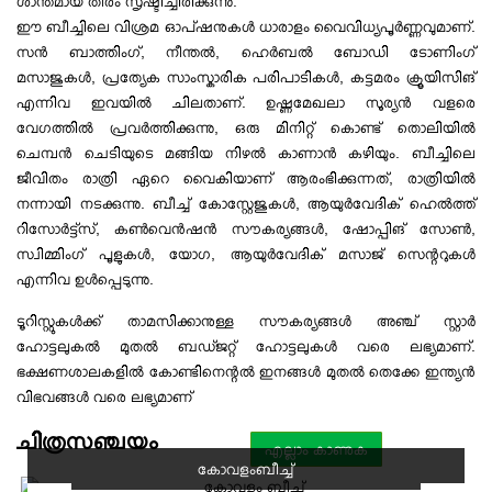
ശാന്തമായ തീരം സൃഷ്ടിച്ചിരിക്കുന്നു.
ഈ ബീച്ചിലെ വിശ്രമ ഓപ്ഷനുകൾ ധാരാളം വൈവിധ്യപൂർണ്ണവുമാണ്.
സൻ ബാത്തിംഗ്, നീന്തൽ, ഹെർബൽ ബോഡി ടോണിംഗ്
മസാജുകൾ, പ്രത്യേക സാംസ്കാരിക പരിപാടികൾ, കട്ടമരം ക്രൂയിസിങ്
എന്നിവ ഇവയിൽ ചിലതാണ്. ഉഷ്ണമേഖലാ സൂര്യൻ വളരെ
വേഗത്തിൽ പ്രവർത്തിക്കുന്നു, ഒരു മിനിറ്റ് കൊണ്ട് തൊലിയിൽ
ചെമ്പൻ ചെടിയുടെ മങ്ങിയ നിഴൽ കാണാൻ കഴിയും. ബീച്ചിലെ
ജീവിതം രാത്രി ഏറെ വൈകിയാണ് ആരംഭിക്കുന്നത്, രാത്രിയിൽ
നന്നായി നടക്കുന്നു. ബീച്ച് കോസ്റ്റേജുകൾ, ആയുർവേദിക് ഹെൽത്ത്
റിസോർട്ട്സ്, കൺവെൻഷൻ സൗകര്യങ്ങൾ, ഷോപ്പിങ് സോൺ,
സ്വിമ്മിംഗ് പൂളുകൾ, യോഗ, ആയുർവേദിക് മസാജ് സെന്ററുകൾ
എന്നിവ ഉൾപ്പെടുന്നു.
ടൂറിസ്റ്റുകൾക്ക് താമസിക്കാനുള്ള സൗകര്യങ്ങൾ അഞ്ച് സ്റ്റാർ
ഹോട്ടലുകൽ മുതല്‍ ബഡ്ജറ്റ് ഹോട്ടലുകൾ വരെ ലഭ്യമാണ്‌.
ഭക്ഷണശാലകളിൽ കോണ്ടിനെന്റൽ ഇനങ്ങൾ മുതല്‍ തെക്കേ ഇന്ത്യൻ
വിഭവങ്ങൾ വരെ ലഭ്യമാണ്‌
ചിത്രസഞ്ചയം
എല്ലാം കാണുക
കോവളംബീച്ച്