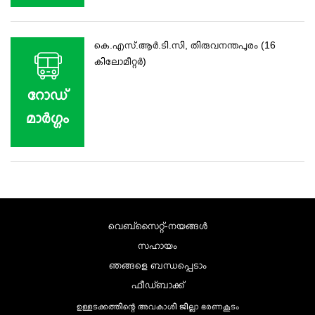
കെ.എസ്.ആർ.ടി.സി, തിരുവനന്തപുരം (16
കിലോമീറ്റർ)
റോഡ്‌
മാര്‍ഗ്ഗം
വെബ്സൈറ്റ്-നയങ്ങള്‍
സഹായം
ഞങ്ങളെ ബന്ധപ്പെടാം
ഫീഡ്ബാക്ക്
ഉള്ളടക്കത്തിന്റെ അവകാശി ജില്ലാ ഭരണകൂടം