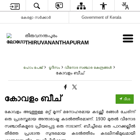
കേരളാ സർക്കാർ
Government of Kerala
തിരുവനന്തപുരം
THIRUVANANTHAPURAM
ഹോം പേജ്
ടൂറിസം
വിനോദ സഞ്ചാര കേന്ദ്രങ്ങൾ
കോവളം ബീച്
കോവളം ബീച്
ദിശ
കോവളം അടുത്തുള്ള മറ്റ് മൂന്ന് മനോഹരമായ കടല്ത്തീ രങ്ങള്‍ ചേര്ന്ന്
ഒരു പ്രശസ്തമായ അന്താരാഷ്ട്ര കടൽത്തീരമാണ്. 1930 മുതൽ വിനോദ
സഞ്ചാരികളുടെ പ്രിയപ്പെട്ട ഒരു നാടാണ്. ബീച്ചിലെ ഒരു പാറക്കല്ലിൽ
തീർത്ത പ്രശാന്ത സുന്ദരമായ കടൽത്തീരം കടലിനഭിമുഖമായി