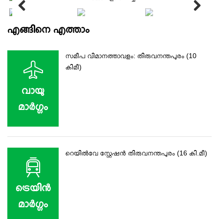
എങ്ങിനെ എത്താം
സമീപ വിമാനത്താവളം: തിരുവനന്തപുരം (10
കിമീ)
വായു
മാര്‍ഗ്ഗം
റെയില്‍വേ സ്റ്റേഷൻ തിരുവനന്തപുരം (16 കി.മീ)
ട്രെയിന്‍
മാര്‍ഗ്ഗം