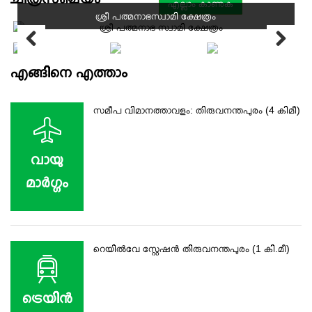
എല്ലാം കാണുക
ശ്രീ പത്മനാഭസ്വാമി ക്ഷേത്രം
എങ്ങിനെ എത്താം
സമീപ വിമാനത്താവളം: തിരുവനന്തപുരം (4 കിമീ)
വായു
മാര്‍ഗ്ഗം
റെയില്‍വേ സ്റ്റേഷൻ തിരുവനന്തപുരം (1 കി.മീ)
ട്രെയിന്‍