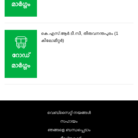
മാര്‍ഗ്ഗം
കെ.എസ്.ആർ.ടി.സി, തിരുവനന്തപുരം (1
കിലോമീറ്റർ)
റോഡ്‌
മാര്‍ഗ്ഗം
വെബ്സൈറ്റ്-നയങ്ങള്‍
സഹായം
ഞങ്ങളെ ബന്ധപ്പെടാം