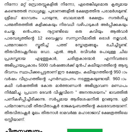
നിന്നോ മറ്റ് സ്രോതസ്സുകളിൽ നിന്നോ, ഏതെങ്കിലുമൊരു കൃത്യമായ
കണ്ടെത്തൽ സാധ്യമല്ല. പുരാണങ്ങളിൽ ക്ഷേത്രത്തിനു പരാമർശമുണ്ട്.
ശ്രീമധ് ഭാഗവതം പറയുന്നു, ബാലരാമൻ ക്ഷേത്രം സന്ദർശിച്ചു
പത്മതീതത്തിൽ കുളിക്കുകയും നിരവധി വഴിപാടുകൾ അർപ്പിക്കുകയും
ചെയ്തു. ഒൻപതാം നൂറ്റാണ്ടിലെ ഒരു കവിയും ആൽവാർ
പാരമ്പര്യത്തിന്റെ 12 വൈഷ്ണവ സന്ന്യാസിമാരിൽ ഒരാൾ നമ്ലവാർ,
പത്മനാഭനെ സ്തുതിച്ച് പത്ത് സ്തോത്രങ്ങളും രചിച്ചിട്ടുണ്ട്.
തിരുവിതാംകൂറിലെ ഡോ. എൽ. ആർ. രവിവർമ പോലുള്ള ചില
പ്രശസ്തരായ എഴുത്തുകാർ, ചരിത്രകാരന്മാർ എന്നിവരുടെ
അഭിപ്രായപ്രകാരം 5000 വർഷങ്ങൾക്ക് മുൻപ് കലിയുഗത്തിന്റെ ആദ്യ
ദിവസം സ്ഥാപിക്കപ്പെട്ടതാണ് ഈ ക്ഷേത്രം. കലിയുഗത്തിന്റെ 950 ാം
വർഷം വിഗ്രഹത്തിന്റെ പുനർസ്ഥാപനം നടത്തുകയുണ്ടായി. 960 ാം
കലി വർഷത്തിൽ കോത മാർത്താണ്ഡൻ അഭിശ്രാവണ മണ്ഡപം
നിർമ്മിച്ചു. പ്രധാന ദേവൻ വിഷ്ണുവിനെ ” അനന്തശയനം” ഭാവത്തിൽ
പണികഴിപ്പിച്ചിരിക്കുന്നു. സർപ്പമായ ആദിശേഷനിൽ ഉറങ്ങുന്നു. ശ്രീ
പദ്മനാഭസ്വാമി തിരുവിതാംകൂർ രാജകുടുംബത്തിന്റെ കുലദേവതയാണ്.
തിരുവിതാംകൂർ മൂലം തിരുനാൾ രാമവർമ്മ മഹാരാജാവ് ക്ഷേത്രത്തിലെ
ട്രസ്റ്റിയാണ്.
ചിത്രസഞ്ചയം